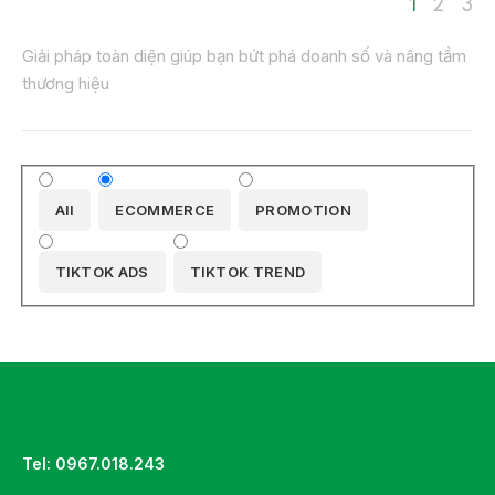
1
2
3
Giải pháp toàn diện giúp bạn bứt phá doanh số và nâng tầm
thương hiệu
All
ECOMMERCE
PROMOTION
TIKTOK ADS
TIKTOK TREND
Tel: 0967.018.243