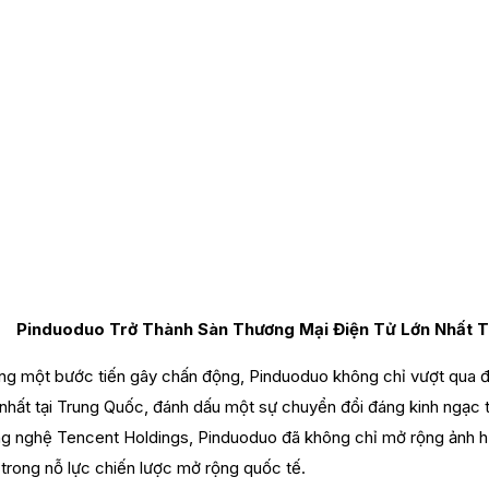
thành eCommerce p
như thế nào?
ng
Pinduoduo Trở Thành Sàn Thương Mại Điện Tử Lớn Nhất T
ng một bước tiến gây chấn động, Pinduoduo không chỉ vượt qua đối
 nhất tại Trung Quốc, đánh dấu một sự chuyển đổi đáng kinh ngạc t
g nghệ Tencent Holdings, Pinduoduo đã không chỉ mở rộng ảnh hư
trong nỗ lực chiến lược mở rộng quốc tế.