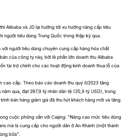
hì Alibaba và JD lại hướng tới xu hướng nâng cấp tiêu
hí người tiêu dùng Trung Quốc trong thập kỷ qua.
ến với người tiêu dùng chuyên cung cấp hàng hóa chất
ản của công ty này, bởi lẽ phần lớn doanh thu Alibaba
n tài trợ chính cho các hoạt động kinh doanh thua lỗ của
n cao cấp. Theo báo cáo doanh thu quý II/2023 tăng
 năm qua, đạt 287,9 tỷ nhân dân tệ (35,9 tỷ USD), trong
 trình bán hàng giảm giá đã thu hút khách hàng mới và tăng
rong cuộc phỏng vấn với Caijing: “Nâng cao mức tiêu dùng
aris mà là cung cấp cho người dân ở An Khánh (một thành
dùng bữa”.