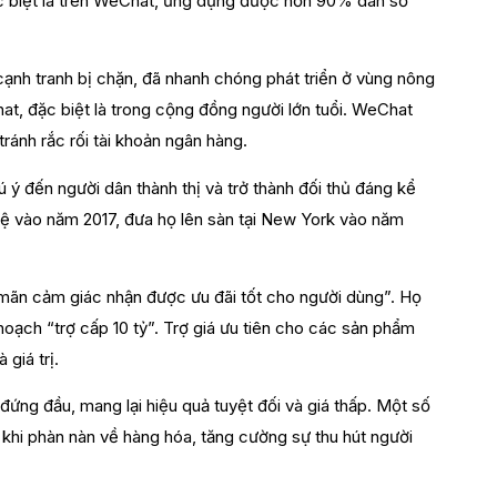
ặc biệt là trên WeChat, ứng dụng được hơn 90% dân số
cạnh tranh bị chặn, đã nhanh chóng phát triển ở vùng nông
at, đặc biệt là trong cộng đồng người lớn tuổi. WeChat
ránh rắc rối tài khoản ngân hàng.
 ý đến người dân thành thị và trở thành đối thủ đáng kể
tệ vào năm 2017, đưa họ lên sàn tại New York vào năm
a mãn cảm giác nhận được ưu đãi tốt cho người dùng”. Họ
hoạch “trợ cấp 10 tỷ”. Trợ giá ưu tiên cho các sản phẩm
giá trị.
 đứng đầu, mang lại hiệu quả tuyệt đối và giá thấp. Một số
khi phàn nàn về hàng hóa, tăng cường sự thu hút người