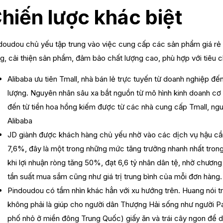
hiến lược khác biệt
doudou chủ yếu tập trung vào việc cung cấp các sản phẩm giá rẻ t
g, cải thiện sản phẩm, đảm bảo chất lượng cao, phù hợp với tiêu c
Alibaba ưu tiên Tmall, nhà bán lẻ trực tuyến từ doanh nghiệp đ
lượng. Nguyên nhân sâu xa bắt nguồn từ mô hình kinh doanh cơ b
đến từ tiền hoa hồng kiếm được từ các nhà cung cấp Tmall, nguồ
Alibaba
JD giành được khách hàng chủ yếu nhờ vào các dịch vụ hậu cầ
7,6%, đây là một trong những mức tăng trưởng nhanh nhất trong
khi lợi nhuận ròng tăng 50%, đạt 6,6 tỷ nhân dân tệ, nhờ chương
tần suất mua sắm cũng như giá trị trung bình của mỗi đơn hàng.
Pindoudou có tầm nhìn khác hẳn với xu hướng trên. Huang nói t
không phải là giúp cho người dân Thượng Hải sống như người P
phố nhỏ ở miền đông Trung Quốc) giấy ăn và trái cây ngon để 