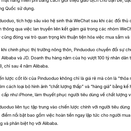
 mặt hàng miễn phí bằng cách giới thiệu giao dịch cho bạn bè, đ
ng Quốc sử dụng.
duoduo, tích hợp sâu vào hệ sinh thái WeChat sau khi các đối thủ 
n thông qua việc lan truyền liên kết giảm giá trong các nhóm WeCh
 cũng đóng vai trò quan trọng khi thuận tiện hóa việc mua sắm và t
 khi chinh phục thị trường nông thôn, Pinduoduo chuyển đổi sự chú
 Alibaba và JD. Doanh thu hàng năm của họ vượt 100 tỷ nhân dân 
8, chỉ sau 4 năm Alibaba.
ến lược cốt lõi của Pinduoduo không chỉ là giá rẻ mà còn là “thỏ
tìm cách loại bỏ hình ảnh “chất lượng thấp” và “hàng giả” bằng kế 
 cấp như iPhone, làm thuyết phục người tiêu dùng về chất lượng và 
duoduo liên tục tập trung vào chiến lược chính với người tiêu dùng
 điểm nổi bật bao gồm việc hoàn tiền ngay lập tức cho người mua 
g và phân biệt họ với Alibaba.