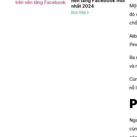
nền tảng Facebook mới
Một
nhất 2024
Đọc tiếp »
đó 
chố
Ali
Pin
Ba 
và 
Cùn
nỗ 
P
Nga
cùn