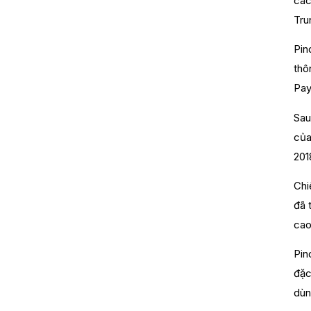
các
Tru
Pin
thô
Pay
Sau
của
201
Chi
đã 
cao
Pin
đặc
dùn