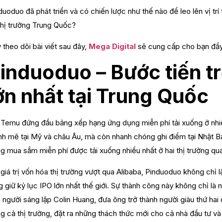
duoduo đã phát triển và có chiến lược như thế nào để leo lên vị trí
 thị trường Trung Quốc?
 theo dõi bài viết sau đây,
Mega Digital
sẽ cung cấp cho bạn đầy 
induoduo – Bước tiến t
ớn nhất tại Trung Quốc
 Temu đứng đầu bảng xếp hạng ứng dụng miễn phí tải xuống ở nhi
h mẽ tại Mỹ và châu Âu, mà còn nhanh chóng ghi điểm tại Nhật Bả
g mua sắm miễn phí được tải xuống nhiều nhất ở hai thị trường qua
 giá trị vốn hóa thị trường vượt qua Alibaba, Pinduoduo không chỉ 
g giữ kỷ lục IPO lớn nhất thế giới. Sự thành công này không chỉ là 
 người sáng lập Colin Huang, đưa ông trở thành người giàu thứ ha
g cả thị trường, đặt ra những thách thức mới cho cả nhà đầu tư và