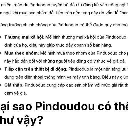
 nhiên, mặc dù Pinduoduo tuyên bố đầu tư đáng kể vào công nghệ
n ngại khi mua sản phẩm đắt tiền trên nền tảng này do vấn đề “hàng
tăng trưởng nhanh chóng của Pinduoduo có thể được quy cho một
Thương mại xã hội:
Mô hình thương mại xã hội của Pinduoduo 
đình của họ, điều này giúp thúc đẩy doanh số bán hàng.
Mua theo nhóm:
Mô hình mua theo nhóm của Pinduoduo cho ph
này hấp dẫn đối với những người tiêu dùng có ý thức về giá cả.
Tiếp cận trên thiết bị di động:
Pinduoduo là một nền tảng ưu ti
dụng trên điện thoại thông minh và máy tính bảng. Điều này gi
Giá thấp:
Pinduoduo cung cấp các sản phẩm với mức giá rất thấ
cảm về giá.
ại sao Pindoudou có th
hư vậy?