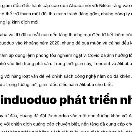
 giám đốc điều hành cấp cao của Alibaba nói với Nikkei rằng vào
có thể trở thành một đối thủ cạnh tranh đáng gờm, nhưng công ty 
ng lại kình địch mới.
baba và JD đã ra mắt các nền tảng thương mại điện tử tiết kiệm của
duoduo vào khoảng năm 2020, nhưng đã quá muộn và cả hai đều 
năm áp dụng lệnh phong tỏa nghiêm ngặt vì Covid đã ảnh hưởng lớ
nhỏ vào tình trạng phá sản. Trong thời gian này, Tencent và Alibab
g với hàng loạt vấn đề về chính sách công nghệ năm đó đã khiến A
lực trong tương lai”, giám đốc điều hành Alibaba cho biết.
induoduo phát triển n
y từ đầu, Huang đã đặt Pinduoduo vào một con đường khác với Ali
g với chiến dịch quảng cáo chuyên biệt, nền tảng đã cung cấp ch