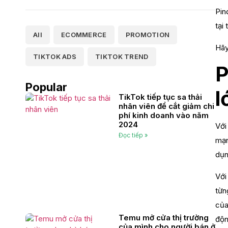
Pin
tại
All
ECOMMERCE
PROMOTION
Hãy
TIKTOK ADS
TIKTOK TREND
P
Popular
l
TikTok tiếp tục sa thải
nhân viên để cắt giảm chi
phí kinh doanh vào năm
2024
Với
Đọc tiếp »
mạn
dụn
Với
từn
của
Temu mở cửa thị trường
độn
của mình cho người bán ở