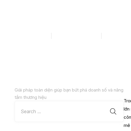
Pinduoduo trở 
đầu Trung Quốc 
Mega Digital
Tháng 1 10, 2024
10:06 sá
Giải pháp toàn diện giúp bạn bứt phá doanh số và nâng
tầm thương hiệu
Tro
lớn
côn
mẽ 