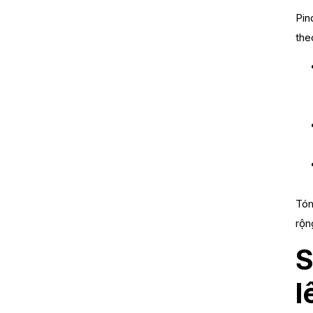
Pin
the
Tóm
rộn
S
l