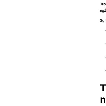
Tuy
ngầ
Sự 
T
n