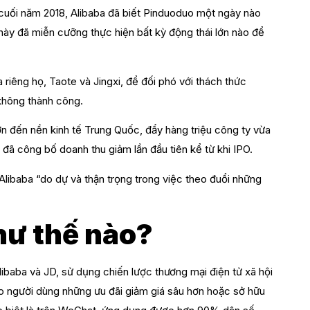
 cuối năm 2018, Alibaba đã biết Pinduoduo một ngày nào
này đã miễn cưỡng thực hiện bất kỳ động thái lớn nào để
 riêng họ, Taote và Jingxi, để đối phó với thách thức
không thành công.
n đến nền kinh tế Trung Quốc, đẩy hàng triệu công ty vừa
a đã công bố doanh thu giảm lần đầu tiên kể từ khi IPO.
libaba “do dự và thận trọng trong việc theo đuổi những
hư thế nào?
baba và JD, sử dụng chiến lược thương mại điện tử xã hội
o người dùng những ưu đãi giảm giá sâu hơn hoặc sở hữu