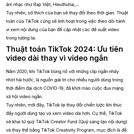
âm nhạc như Rap Việt, Hieuthuhai,…
Tuy nhiên, sở thích của bạn sẽ thay đổi theo thời gian. Thuật
toán của TikTok cũng sẽ linh hoạt trong việc theo dõi hành
vi xem nội dung của bạn để cập nhật các đề xuất video
trong tương lai.
Thuật toán TikTok 2024: Ưu tiên
video dài thay vì video ngắn
Năm 2020, khi TikTok bùng nổ với những clip ngắn nhảy
nhót hài hước, là nguồn giải trí cho nhiều người dùng trong
thời điểm đại dịch COVID-19, đã khơi mào cuộc đua mạng
xã hội video ngắn.
Tuy nhiên, mới đây, TikTok lại thay đổi chiến lược khi thúc
đẩy người dùng tạo và xem video dài hơn. Cụ thể, TikTok
sẽ khai tử quỹ TikTok Creator Fund (Quỹ sáng tạo nội dung)
và thay thế bằng TikTok Creativity Program, mục đích là để