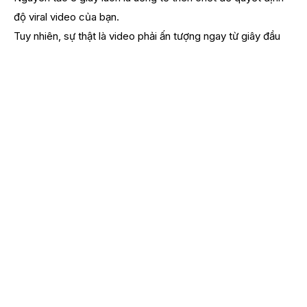
độ viral video của bạn.
Tuy nhiên, sự thật là video phải ấn tượng ngay từ giây đầu
để ngăn người đọc lướt đến video tiếp theo như 1 thói quen.
Sau 1s đầu ấn tượng, thử thách tiếp theo của creator là 3s
tiếp theo. Gây chú ý với khán giả của bạn trong 3 giây đầu
tiên sẽ giúp tăng khả năng xem hết video của khán giả.
Tối ưu hóa tìm kiếm TikTok
TikTok không chỉ là một trang xã hội dùng để giải trí mà còn
là công cụ tìm kiếm mới của người dùng
Người dùng bắt đầu tìm kiếm mọi thứ trên TikTok: từ ăn ở
quán nào, phối đồ gì đi làm, cho đến những kiến thức
chuyên môn,….
Chính vì vậy, việc tối ưu hóa tìm kiếm TikTok (hay SEO
TikTok) để giúp người xem nhanh chóng tìm được video
của bạn có thể đem lại một lượng view lớn, kèm theo đó là