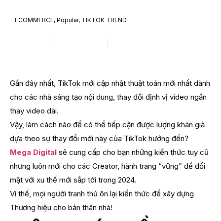
ECOMMERCE
,
Popular
,
TIKTOK TREND
6 tips để lên viral TiKTok mới nhất (2024)
Mega Digital
Tháng 1 8, 2024
4:14 sáng
Gần đây nhất, TikTok mới cập nhật thuật toán mới nhất dành
cho các nhà sáng tạo nội dung, thay đổi định vị video ngắn
thay video dài.
Vậy, làm cách nào để có thể tiếp cận được lượng khán giả
dựa theo sự thay đổi mới này của TikTok hướng đến?
Mega Digital
sẽ cung cấp cho bạn những kiến thức tuy cũ
nhưng luôn mới cho các Creator, hành trang “vững” để đối
mặt với xu thế mới sắp tới trong 2024.
Vì thế, mọi người tranh thủ ôn lại kiến thức để xây dựng
Thương hiệu cho bản thân nhá!