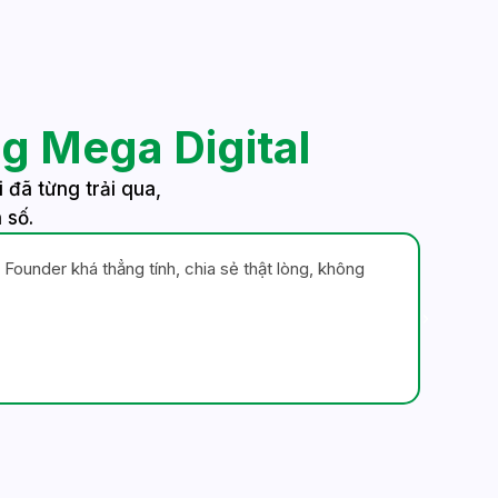
g Mega Digital
 đã từng trải qua,
 số.
 Founder khá thẳng tính, chia sẻ thật lòng, không
Vẫn lu
đúc kết