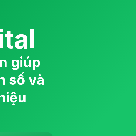
tal
ện giúp
h số và
hiệu