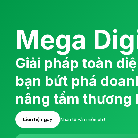
Mega Digi
Giải pháp toàn di
bạn bứt phá doan
nâng tầm thương 
Liên hệ ngay
Nhận tư vấn miễn phí!