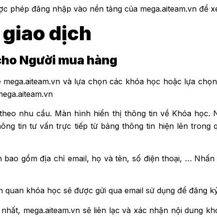
ợc phép đăng nhập vào nền tảng của mega.aiteam.vn để x
h giao dịch
 cho Người mua hàng
e mega.aiteam.vn và lựa chọn các khóa học hoặc lựa chọ
mega.aiteam.vn
heo nhu cầu. Màn hình hiển thị thông tin về Khóa học.
ng tin tư vấn trực tiếp từ bảng thông tin hiện lên trong q
n bao gồm địa chỉ email, họ và tên, số điện thoại, … Nhấn
ên quan khóa học sẽ được gửi qua email sử dụng để đăng k
 nhất, mega.aiteam.vn sẽ liên lạc và xác nhận nội dung k